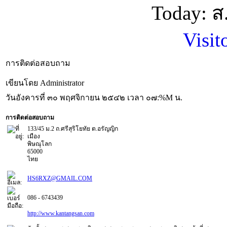
Today: 
Visit
การติดต่อสอบถาม
เขียนโดย Administrator
วันอังคารที่ ๓๐ พฤศจิกายน ๒๕๔๒ เวลา ๐๗:%M น.
การติดต่อสอบถาม
133/45 ม.2 ถ.ศรีสุริโยทัย ต.อรัญญิก
เมือง
พิษณุโลก
65000
ไทย
HS6RXZ@GMAIL.COM
086 - 6743439
http://www.kantangsan.com