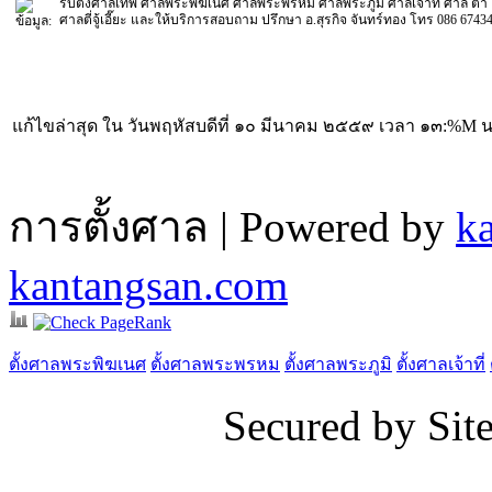
รับตั้งศาลเทพ ศาลพระพิฆเนศ ศาลพระพรหม ศาลพระภูมิ ศาลเจ้าที่ ศาล ตา
ศาลตี่จู้เอี๊ยะ และให้บริการสอบถาม ปรึกษา อ.สุรกิจ จันทร์ทอง โทร 086 6743
แก้ไขล่าสุด ใน วันพฤหัสบดีที่ ๑๐ มีนาคม ๒๕๕๙ เวลา ๑๓:%M น
การตั้งศาล | Powered by
k
kantangsan.com
ตั้งศาลพระพิฆเนศ
ตั้งศาลพระพรหม
ตั้งศาลพระภูมิ
ตั้งศาลเจ้าที่
Secured by Si