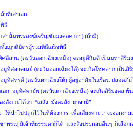
้าที่เสาเอก
พิธี
เสานั้นพระสงฆ์เจริญชัยมงคลคาถา) (ถ้ามี)
ั้งญาติมิตรผู้ร่วมพิธีเสร็จพิธี
ทิศอีสาน (
ตะวันออกเฉียงเหนือ) จะอยู่ดีกินดี เป็นมหาสิริมงค
ยู่ทิศอาคเนย์ (
ตะวันออกเฉียงใต้) จะเกิดโชคลาภ เป็นสิริม
ยู่ทิศหรดี (
ตะวันตกเฉียงใต้) ผู้อยู่อาศัยในเรือน ปลอดภ
เอก
อยู่ทิศพายัพ (
ตะวันตกเฉียงเหนือ) จะเกิดสิริมงคล พ้น
องสังเวยได้ว่า
“
เสสัง
มังคะลัง
ยาจามิ”
ว
ให้นำไปปลูกไว้ในที่ต้องการ
เพื่อเสี่ยงทายว่าจะงอกงาม
าพระภูมิเจ้าที่ธรรมดาก็ได้
และสิ่งประกอบอื่นๆ
ก็เลือกเ