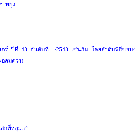
ุก
พยุง
ตร์
ปีที่
43
อันดับที่
1/2543
เช่นกัน
โดยลำดับพิธีขอบงก
์พอสมควร)
กที่หลุมเสา