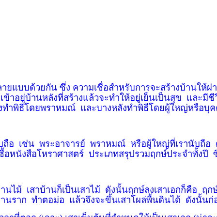
้วยกัน ซึ่ง ความเชื่อสำหรับการจะสร้างบ้านให้ผ่านไปอ
้าอยู่บ้านหลังที่สร้างแล้วจะทำให้อยู่เย็นเป็นสุข
และมีชีวิ
งทำพิธีโดยพราหมณ์
และบางหลังทำพิธีโดยผู้ใหญ่หรือบุค
บถือ
เช่น
พระอาจารย์
พราหมณ์
หรือผู้ใหญ่ที่เรานับถือ
ด
ื้อหนังสือโหราศาสตร์
ประเภทสรุปรวมฤกษ์ประจำทั้งปี
ซ
้านไม้
เสาบ้านก็เป็นเสาไม้
ดังนั้นฤกษ์ลงเสาเอกก็คือ
ฤกษ์
ฐานราก
ทำตอม่อ
แล้วจึงจะขึ้นเสาโผล่พื้นดินได้
ดังนั้นก่