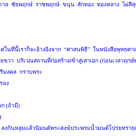
ดาล
ชัยพฤกษ์
ราชพฤกษ์
ขนุน
สักทอง
ทองหลาง
ไผ่สีส
่ในที่นี้เราก็จะอ้างอิงจาก
“
ศาสนพิธี”
ในหนังสือพุทธศาส
เวยขวา
บริเวณสถานที่ก่อสร้างเข้าสู่เสาเอก (ก่อนเวลาฤกษ
ิริมงคล
กราบพระ
ครอง
 (ถ้ามี)
)
ลงก้นหลุมแล้วนิมนต์พระสงฆ์ประพรมน้ำมนต์โปรยทรายเส