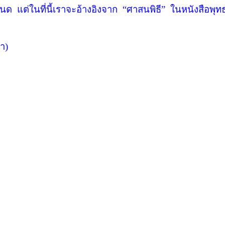
ำหนด
แต่ในที่นี้เราจะอ้างอิงจาก
“
ศาสนพิธี”
ในหนังสือพุท
า)