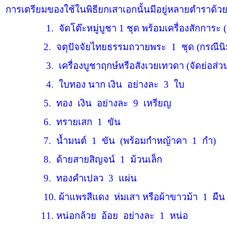
การเตรียมของใช้ในพิธียกเสาเอกนั้นมีอยู่หลายตำราด้วย
1.
จัดโต๊ะหมู่บูชา 1
ชุด พร้อมเครื่องสักการะ 
2.
จตุปัจจัยไทยธรรมถวายพระ
1
ชุด (กรณีนิ
3.
เครื่องบูชาฤกษ์หรือสังเวยเทวดา (จัดย่อส่วน
4.
ใบทอง นาก เงิน
อย่างละ
3
ใบ
5.
ทอง
เงิน
อย่างละ
9
เหรียญ
6.
ทรายเสก
1
ขัน
7.
น้ำมนต์
1
ขัน
(พร้อมกำหญ้าคา
1
กำ)
8.
ด้ายสายสิญจน์
1
ม้วนเล็ก
9.
ทองคำเปลว
3
แผ่น
10.
ผ้าแพรสีแดง
ห่มเสา หรือผ้าขาวม้า
1
ผืน
11.
หน่อกล้วย
อ้อย
อย่างละ
1
หน่อ