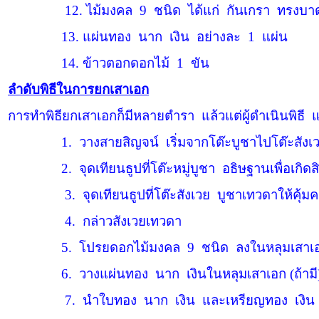
12.
ไม้มงคล
9
ชนิด
ได้แก่
กันเกรา
ทรงบา
13.
แผ่นทอง
นาก
เงิน
อย่างละ
1
แผ่น
14.
ข้าวตอกดอกไม้
1
ขัน
ลำดับพิธีในการยกเสาเอก
การทำพิธียกเสาเอกก็มีหลายตำรา
แล้วแต่ผู้ดำเนินพิธี
แต
1.
วางสายสิญจน์
เริ่มจากโต๊ะบูชาไปโต๊ะสัง
2.
จุดเทียนธูปที่โต๊ะหมู่บูชา
อธิษฐานเพื่อเกิดส
3.
จุดเทียนธูปที่โต๊ะสังเวย
บูชาเทวดาให้คุ้ม
4.
กล่าวสังเวยเทวดา
5.
โปรยดอกไม้มงคล
9
ชนิด
ลงในหลุมเสาเอก
6.
วางแผ่นทอง
นาก
เงินในหลุมเสาเอก (ถ้ามี
7.
นำใบทอง
นาก
เงิน
และเหรียญทอง
เงิน